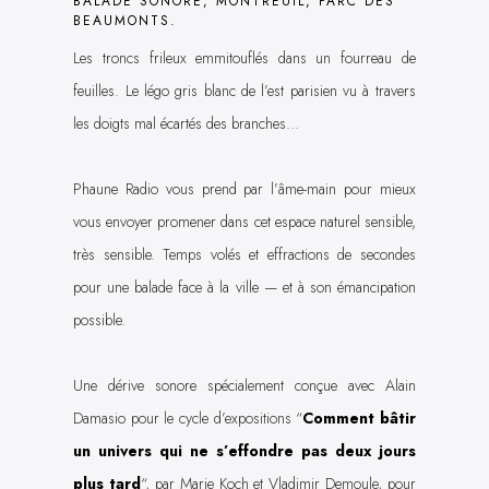
BALADE SONORE, MONTREUIL, PARC DES
BEAUMONTS.
Les troncs frileux emmitouflés dans un fourreau de
feuilles. Le légo gris blanc de l’est parisien vu à travers
les doigts mal écartés des branches…
Phaune Radio vous prend par l’âme-main pour mieux
vous envoyer promener dans cet espace naturel sensible,
très sensible. Temps volés et effractions de secondes
pour une balade face à la ville — et à son émancipation
possible.
Une dérive sonore spécialement conçue avec Alain
Damasio pour le cycle d’expositions “
Comment bâtir
un univers qui ne s’effondre pas deux jours
plus tard
“, par Marie Koch et Vladimir Demoule, pour